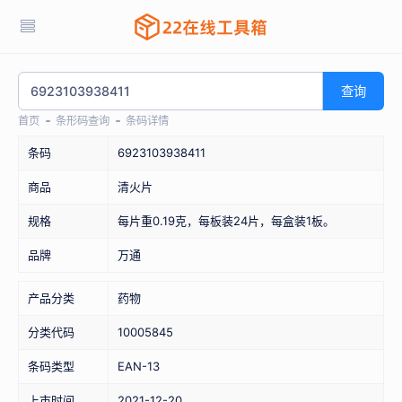
查询
首页
条形码查询
条码详情
条码
6923103938411
商品
清火片
规格
每片重0.19克，每板装24片，每盒装1板。
品牌
万通
产品分类
药物
分类代码
10005845
条码类型
EAN-13
上市时间
2021-12-20