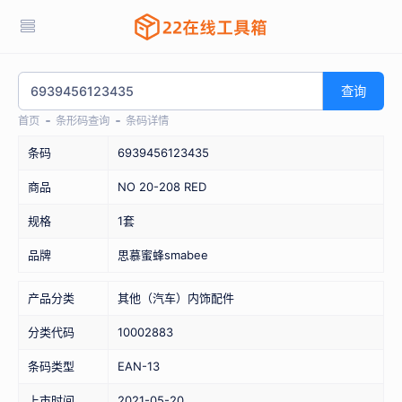
查询
首页
条形码查询
条码详情
条码
6939456123435
商品
NO 20-208 RED
规格
1套
品牌
思慕蜜蜂smabee
产品分类
其他（汽车）内饰配件
分类代码
10002883
条码类型
EAN-13
上市时间
2021-05-20