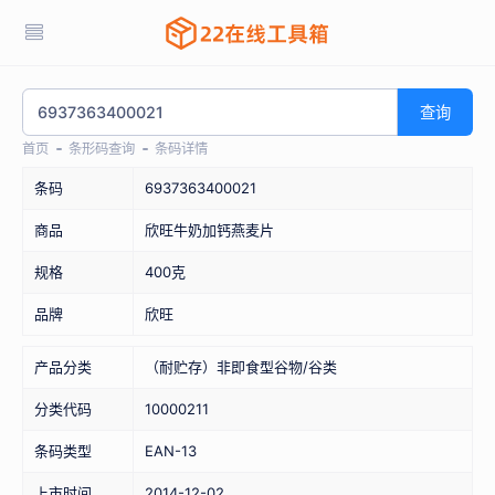
查询
首页
条形码查询
条码详情
条码
6937363400021
商品
欣旺牛奶加钙燕麦片
规格
400克
品牌
欣旺
产品分类
（耐贮存）非即食型谷物/谷类
分类代码
10000211
条码类型
EAN-13
上市时间
2014-12-02