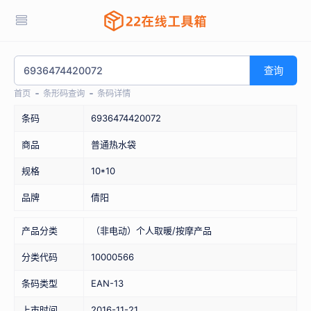
查询
首页
条形码查询
条码详情
条码
6936474420072
商品
普通热水袋
规格
10*10
品牌
倩阳
产品分类
（非电动）个人取暖/按摩产品
分类代码
10000566
条码类型
EAN-13
上市时间
2016-11-21