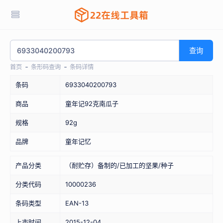
查询
首页
条形码查询
条码详情
条码
6933040200793
商品
童年记92克南瓜子
规格
92g
品牌
童年记忆
产品分类
（耐贮存）备制的/已加工的坚果/种子
分类代码
10000236
条码类型
EAN-13
上市时间
2015-12-04