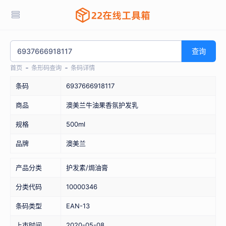
查询
首页
条形码查询
条码详情
条码
6937666918117
商品
澳美兰牛油果香氛护发乳
规格
500ml
品牌
澳美兰
产品分类
护发素/焗油膏
分类代码
10000346
条码类型
EAN-13
上市时间
2020-05-08