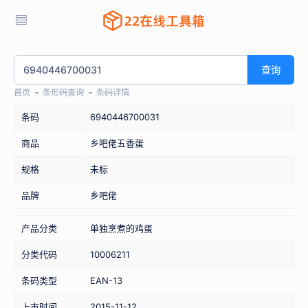
查询
首页
条形码查询
条码详情
条码
6940446700031
商品
乡吧佬五香蛋
规格
未标
品牌
乡吧佬
产品分类
单独烹煮的鸡蛋
分类代码
10006211
条码类型
EAN-13
上市时间
2015-11-12