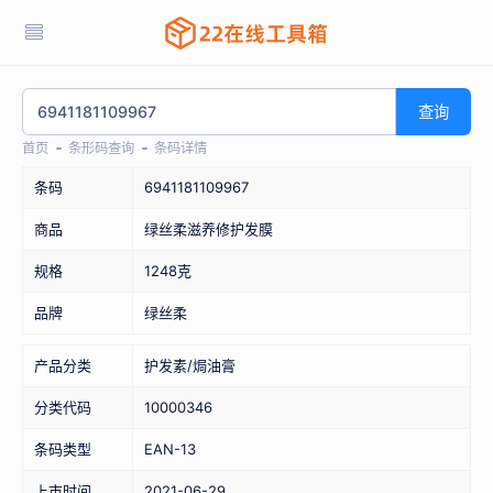
查询
首页
条形码查询
条码详情
条码
6941181109967
商品
绿丝柔滋养修护发膜
规格
1248克
品牌
绿丝柔
产品分类
护发素/焗油膏
分类代码
10000346
条码类型
EAN-13
上市时间
2021-06-29