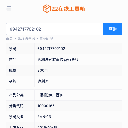
查询
首页
条形码查询
条码详情
条码
6942717702102
商品
达利法式软面包香奶味盒
规格
300ml
品牌
达利园
产品分类
（耐贮存）面包
分类代码
10000165
条码类型
EAN-13
上市时间
2016-10-18