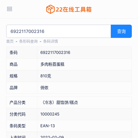
查询
首页
条形码查询
条码详情
条码
6922117002316
商品
多肉粉荔蛋糕
规格
810克
品牌
俏侬
产品分类
（冷冻）甜馅饼/糕点
分类代码
10000245
条码类型
EAN-13
上市时间
2022-02-09