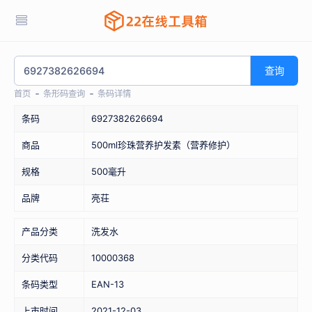
查询
首页
条形码查询
条码详情
条码
6927382626694
商品
500ml珍珠营养护发素（营养修护）
规格
500毫升
品牌
亮荘
产品分类
洗发水
分类代码
10000368
条码类型
EAN-13
上市时间
2021-12-03