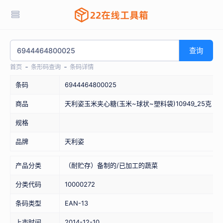
查询
首页
条形码查询
条码详情
条码
6944464800025
商品
天利姿玉米夹心糖(玉米~球状~塑料袋)10949_25克
规格
品牌
天利姿
产品分类
（耐贮存）备制的/已加工的蔬菜
分类代码
10000272
条码类型
EAN-13
上市时间
2014-12-10