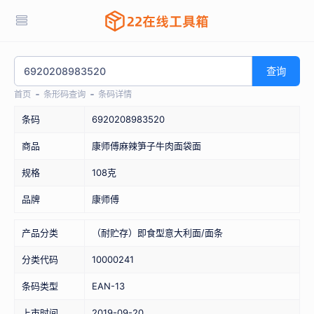
查询
首页
条形码查询
条码详情
条码
6920208983520
商品
康师傅麻辣笋子牛肉面袋面
规格
108克
品牌
康师傅
产品分类
（耐贮存）即食型意大利面/面条
分类代码
10000241
条码类型
EAN-13
上市时间
2019-09-20