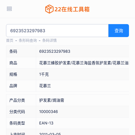
查询
首页
条形码查询
条码详情
条码
6923523297983
商品
花慕兰蜂胶护发素/花慕兰海盐香氛护发素/花慕兰油茶
规格
1千克
品牌
花慕兰
产品分类
护发素/焗油膏
分类代码
10000346
条码类型
EAN-13
上市时间
2011-03-05