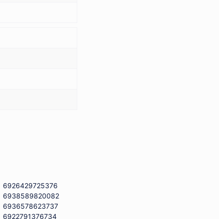
6926429725376
6938589820082
6936578623737
6922791376734