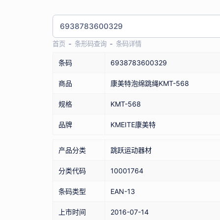
首页
条形码查询
条码详情
条码
6938783600329
商品
康美特泡绵跳绳KMT-568
规格
KMT-568
品牌
KMEITE康美特
产品分类
跳跃运动器材
分类代码
10001764
条码类型
EAN-13
上市时间
2016-07-14