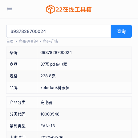
查询
首页
条形码查询
条码详情
条码
6937828700024
商品
87瓦 pd充电器
规格
238.8克
品牌
keleduo/科乐多
产品分类
充电器
分类代码
10000548
条码类型
EAN-13
上市时间
2020-07-06