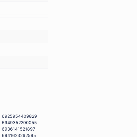
6925954409829
6949352200055
6936141521897
6941623262595