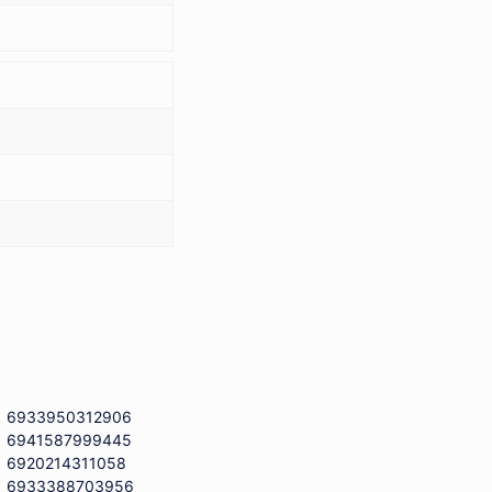
6933950312906
6941587999445
6920214311058
6933388703956