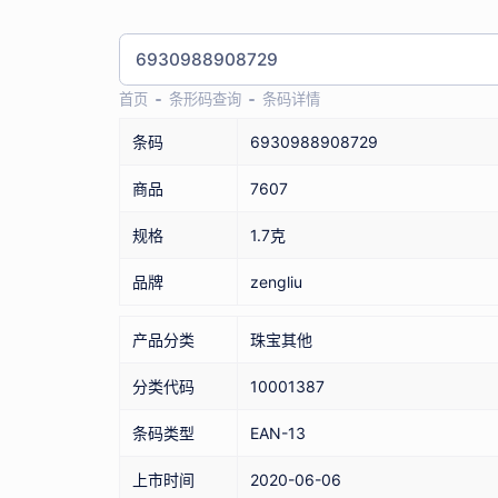
首页
条形码查询
条码详情
条码
6930988908729
商品
7607
规格
1.7克
品牌
zengliu
产品分类
珠宝其他
分类代码
10001387
条码类型
EAN-13
上市时间
2020-06-06