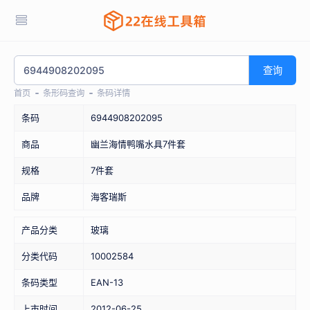
查询
首页
条形码查询
条码详情
条码
6944908202095
商品
幽兰海情鸭嘴水具7件套
规格
7件套
品牌
海客瑞斯
产品分类
玻璃
分类代码
10002584
条码类型
EAN-13
上市时间
2012-06-25