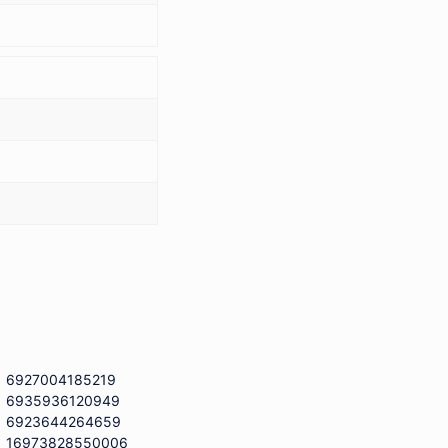
6927004185219
6935936120949
6923644264659
16973828550006