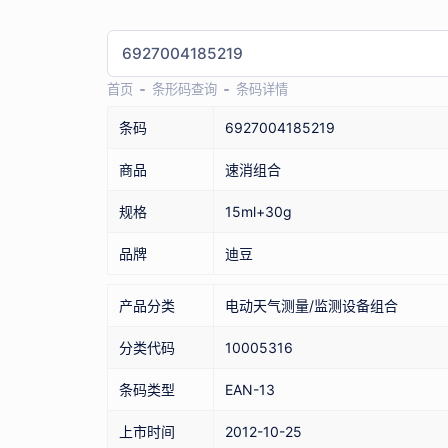
首页
条形码查询
条码详情
条码
6927004185219
商品
速消组合
规格
15ml+30g
品牌
迪豆
产品分类
电动天气测量/监测设备组合
分类代码
10005316
条码类型
EAN-13
上市时间
2012-10-25