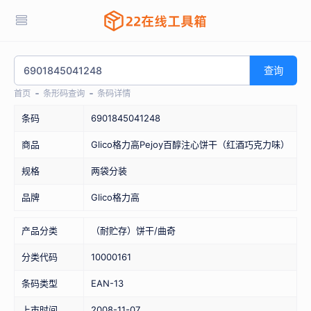
查询
首页
条形码查询
条码详情
条码
6901845041248
商品
Glico格力高Pejoy百醇注心饼干（红酒巧克力味）
规格
两袋分装
品牌
Glico格力高
产品分类
（耐贮存）饼干/曲奇
分类代码
10000161
条码类型
EAN-13
上市时间
2008-11-07