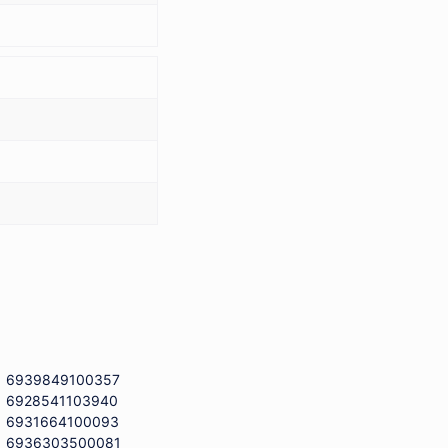
6939849100357
6928541103940
6931664100093
6936303500081