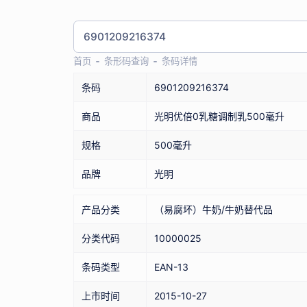
首页
条形码查询
条码详情
条码
6901209216374
商品
光明优倍0乳糖调制乳500毫升
规格
500毫升
品牌
光明
产品分类
（易腐坏）牛奶/牛奶替代品
分类代码
10000025
条码类型
EAN-13
上市时间
2015-10-27