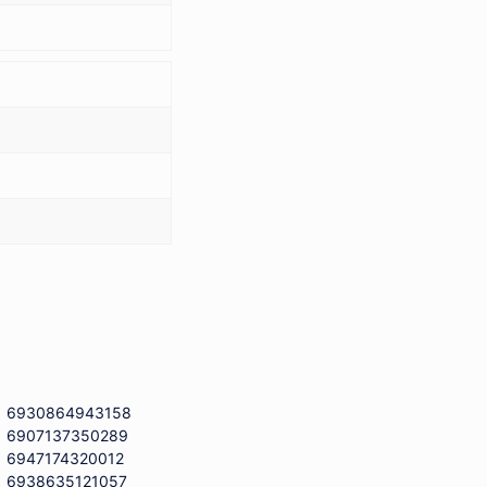
6930864943158
6907137350289
6947174320012
6938635121057