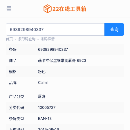
查询
首页
条形码查询
条码详情
条码
6939298940337
商品
萌喵喵保湿细嫩润唇膏 6923
规格
粉色
品牌
Caimi
产品分类
唇膏
分类代码
10005727
条码类型
EAN-13
上市时间
2019-08-16